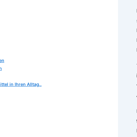
en
n
el in Ihren Alltag..