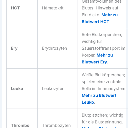
Gesamtvolumen des
HCT
Hämatokrit
Blutes; Hinweis auf
Blutdicke.
Mehr zu
Blutwert HCT
.
Rote Blutkörperchen;
wichtig für
Ery
Erythrozyten
Sauerstofftransport im
Körper.
Mehr zu
Blutwert Ery
.
Weiße Blutkörperchen;
spielen eine zentrale
Leuko
Leukozyten
Rolle im Immunsystem.
Mehr zu Blutwert
Leuko
.
Blutplättchen; wichtig
für die Blutgerinnung.
Thrombo
Thrombozyten