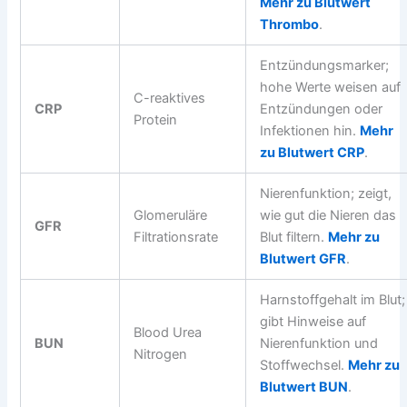
Mehr zu Blutwert
Thrombo
.
Entzündungsmarker;
hohe Werte weisen auf
C-reaktives
CRP
Entzündungen oder
Protein
Infektionen hin.
Mehr
zu Blutwert CRP
.
Nierenfunktion; zeigt,
Glomeruläre
wie gut die Nieren das
GFR
Filtrationsrate
Blut filtern.
Mehr zu
Blutwert GFR
.
Harnstoffgehalt im Blut;
gibt Hinweise auf
Blood Urea
BUN
Nierenfunktion und
Nitrogen
Stoffwechsel.
Mehr zu
Blutwert BUN
.